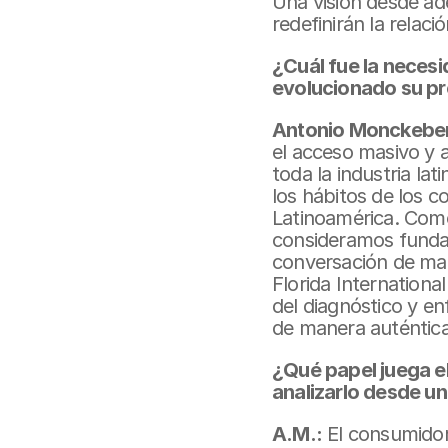
Una visión desde ad
redefinirán la relac
¿Cuál fue la neces
evolucionado su pr
Antonio Monckebe
el acceso masivo y 
toda la industria la
los hábitos de los c
Latinoamérica. Como
consideramos fundam
conversación de mane
Florida International
del diagnóstico y e
de manera auténtic
¿Qué papel juega el
analizarlo desde u
A.M.:
 El consumidor