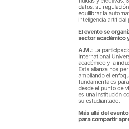
fluidas y efectivas.
datos, su regulación
equilibrar la automa
inteligencia artifici
El evento se organiz
sector académico y
A.M.:
 La participac
International Unive
académico y la indus
Esta alianza nos per
ampliando el enfoque
fundamentales para t
desde el punto de vi
es una institución c
su estudiantado.
Más allá del event
para compartir apr