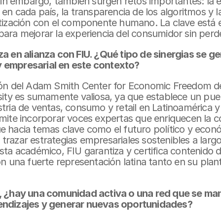
 Sin embargo, también surgen retos importantes: la ét
 en cada país, la transparencia de los algoritmos y l
tización con el componente humano. La clave está en 
al para mejorar la experiencia del consumidor sin perd
a en alianza con FIU. ¿Qué tipo de sinergias se gen
 empresarial en este contexto?
ión del Adam Smith Center for Economic Freedom de 
rsity es sumamente valiosa, ya que establece un pue
tria de ventas, consumo y retail en Latinoamérica y
mite incorporar voces expertas que enriquecen la co
 hacia temas clave como el futuro político y económ
razar estrategias empresariales sostenibles a largo
sta académico, FIU garantiza y certifica contenido de 
on una fuerte representación latina tanto en su pla
o, ¿hay una comunidad activa o una red que se ma
endizajes y generar nuevas oportunidades?