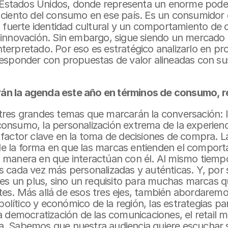
stados Unidos, donde representa un enorme poder a
 ciento del consumo en ese país. Es un consumidor 
na fuerte identidad cultural y un comportamiento de
 innovación. Sin embargo, sigue siendo un mercado
erpretado. Por eso es estratégico analizarlo en pr
responder con propuestas de valor alineadas con su
n la agenda este año en términos de consumo, re
tres grandes temas que marcarán la conversación: la 
l consumo, la personalización extrema de la experiencia
factor clave en la toma de decisiones de compra. La
 la forma en que las marcas entienden el comporta
 manera en que interactúan con él. Al mismo tiempo
 cada vez más personalizadas y auténticas. Y, por s
 es un plus, sino un requisito para muchas marcas q
es. Más allá de esos tres ejes, también abordaremo
 político y económico de la región, las estrategias par
a democratización de las comunicaciones, el retail m
. Sabemos que nuestra audiencia quiere escuchar s