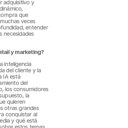
dquisitivo y 
dinámico, 
 compra que 
 muchas veces 
ofundidad, entender 
s necesidades 
tail y marketing?
inteligencia 
 del cliente y la 
 IA está 
miento del 
, los consumidores 
upuesto, la 
ue quieren 
s otras grandes 
a conquistar al 
edia y qué está 
obre estos temas, 