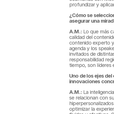
profundizar y aplic
¿Cómo se selecciona
asegurar una mirad
A.M.:
 Lo que más ca
calidad del conteni
contenido experto y 
agenda y los speaker
invitados de distint
responsabilidad regi
tiempo, son líderes 
Uno de los ejes del 
innovaciones concr
A.M.:
 La inteligenci
se relacionan con s
hiperpersonalizados 
optimizar la experie