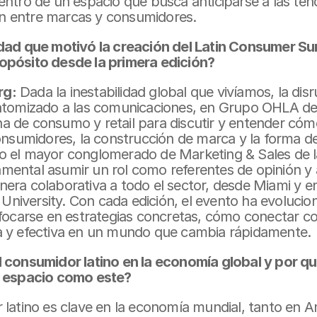
entro de un espacio que busca anticiparse a las ten
ión entre marcas y consumidores.
idad que motivó la creación del Latin Consumer Su
opósito desde la primera edición?
rg:
 Dada la inestabilidad global que vivíamos, la disr
atomizado a las comunicaciones, en Grupo OHLA de
tina de consumo y retail para discutir y entender có
onsumidores, la construcción de marca y la forma de
 el mayor conglomerado de Marketing & Sales de la
ental asumir un rol como referentes de opinión y ab
ra colaborativa a todo el sector, desde Miami y en 
 University. Con cada edición, el evento ha evolucion
nfocarse en estrategias concretas, cómo conectar c
a y efectiva en un mundo que cambia rápidamente.
 consumidor latino en la economía global y por qu
n espacio como este?
 latino es clave en la economía mundial, tanto en A