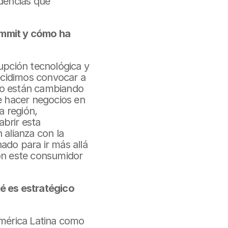
dencias que 
mmit y cómo ha 
upción tecnológica y 
cidimos convocar a 
mo están cambiando 
 hacer negocios en 
 región, 
rir esta 
alianza con la 
ado para ir más allá 
on este consumidor 
é es estratégico 
mérica Latina como 