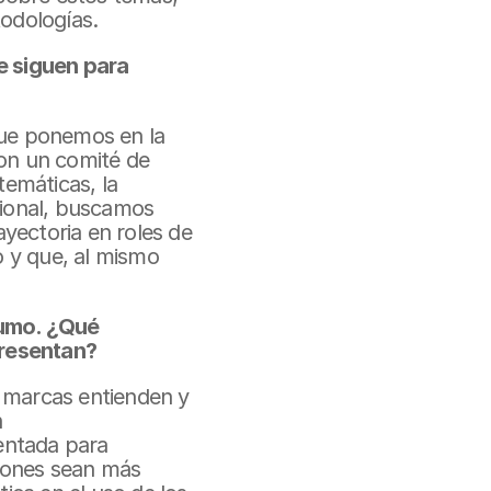
todologías.
e siguen para 
que ponemos en la 
on un comité de 
emáticas, la 
ional, buscamos 
yectoria en roles de 
 y que, al mismo 
sumo. ¿Qué 
presentan?
s marcas entienden y 
 
entada para 
iones sean más 