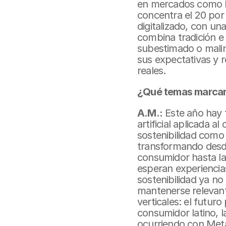
en mercados como E
concentra el 20 por
digitalizado, con u
combina tradición e
subestimado o malint
sus expectativas y 
reales.
¿Qué temas marcará
A.M.:
 Este año hay 
artificial aplicada a
sostenibilidad como 
transformando desde
consumidor hasta la
esperan experiencias
sostenibilidad ya no
mantenerse relevant
verticales: el futuro
consumidor latino, l
ocurriendo con Meta