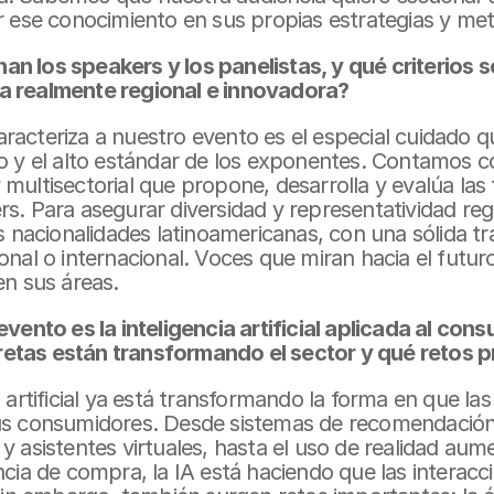
ar ese conocimiento en sus propias estrategias y me
n los speakers y los panelistas, y qué criterios s
a realmente regional e innovadora?
racteriza a nuestro evento es el especial cuidado 
do y el alto estándar de los exponentes. Contamos c
multisectorial que propone, desarrolla y evalúa las t
s. Para asegurar diversidad y representatividad reg
as nacionalidades latinoamericanas, con una sólida tra
onal o internacional. Voces que miran hacia el futuro
en sus áreas.
evento es la inteligencia artificial aplicada al con
etas están transformando el sector y qué retos 
a artificial ya está transformando la forma en que la
us consumidores. Desde sistemas de recomendación
y asistentes virtuales, hasta el uso de realidad aum
ncia de compra, la IA está haciendo que las interacc